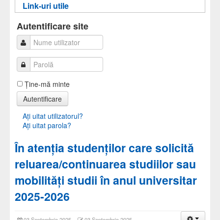
Link-uri utile
Informații pentru acces
Autentificare
Autentificare
Autentificare site
Ţine-mă minte
Autentificare
Aţi uitat utilizatorul?
Aţi uitat parola?
În atenția studenților care solicită
reluarea/continuarea studiilor sau
mobilități studii în anul universitar
2025-2026
03 Septembrie 2025
03 Septembrie 2025