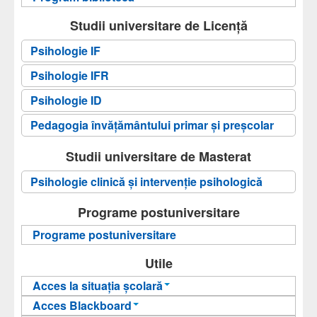
Studii universitare de Licență
Psihologie IF
Psihologie IFR
Psihologie ID
Pedagogia învăţământului primar şi preşcolar
Studii universitare de Masterat
Psihologie clinică şi intervenţie psihologică
Programe postuniversitare
Programe postuniversitare
Utile
Acces la situația școlară
Acces Blackboard
Informații pentru acces